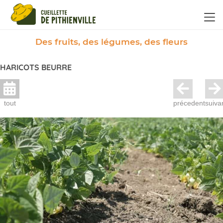
Panneau de gestion des cookies
Des fruits, des légumes, des fleurs
HARICOTS BEURRE
tout
précedent
suiva